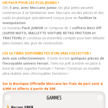
UN PACK POUR LES PLUS JEUNES !
Dès
5 ans, avec Meccano Junior
, les plus petits peuvent
commencer à se familiariser avec Meccano via des pièces et des
outils en plastique spécialement conçus pour en
faciliter la
manipulation
.
Le nouveau
Pack JUNIOR
se compose de 3
coffrets Best Off
(SUPER MOTO, MALLETTE VOITURE RETRO FRICTION et
TRACTEUR)
et constitue un ensemble complet pour bien débuter
dans l’univers des jeux de construction.
LES ULTIMES DISPONIBILTES D'UN VRAI COLLECTOR !
Avis aux collectionneurs
: il reste encore
quelques pièces de
l’incroyable univers Ferrari.
Tiens-toi prêt à entrer en piste à
bord de cette superbe Formule 1 Ferrari ! Construis un modèle
ultra réaliste avec d'incroyables fonctions !
Sur la
Boutique Officielle Meccano l
es
frais de port sont à
4,90€ et offerts à partir de 50€.
GAMMES
Meccano JUNIOR