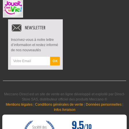
NEWSLETTER
Inscrivez-vous à notre lettre
d’information et restez informé
de nos nouveautés
OK
Meccano Direct est un site de vente en ligne développé et exploité par Direct-
Store SAS, distributeur officiel des produits Meccano ®
Mentions légales
|
Conditions générales de vente
|
Données personnelles
|
Infos livraison