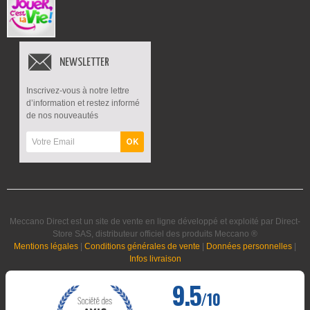
NEWSLETTER
Inscrivez-vous à notre lettre
d’information et restez informé
de nos nouveautés
OK
Meccano Direct est un site de vente en ligne développé et exploité par Direct-
Store SAS, distributeur officiel des produits Meccano ®
Mentions légales
|
Conditions générales de vente
|
Données personnelles
|
Infos livraison