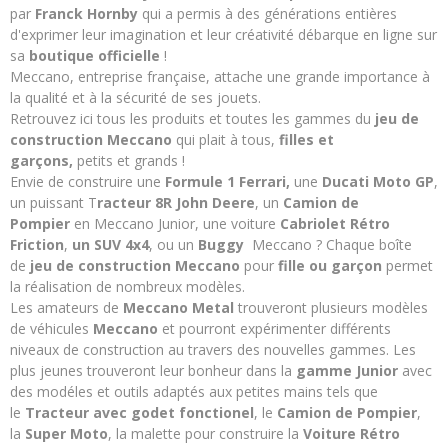
par
Franck Hornby
qui a permis à des générations entières
d'exprimer leur imagination et leur créativité débarque en ligne sur
sa
boutique officielle
!
Meccano, entreprise française, attache une grande importance à
la qualité et à la sécurité de ses jouets.
Retrouvez ici tous les produits et toutes les gammes du
jeu de
construction Meccano
qui plait à tous,
filles et
garçons,
petits et grands !
Envie de construire une
Formule 1 Ferrari,
une
Ducati Moto GP
,
un
puissant T
racteur 8R John Deere
, un
C
amion de
Pompier
en Meccano Junior,
une voiture
Cabriolet Rétro
Friction
,
un SUV 4x4
, ou un
Buggy
Meccano ? Chaque boîte
de
jeu de construction Meccano
pour
fille ou garçon
permet
la réalisation de nombreux modèles.
Les amateurs de
Meccano Metal
trouveront plusieurs modèles
de véhicules
Meccano
et pourront expérimenter différents
niveaux de construction au travers des nouvelles gammes. Les
plus jeunes trouveront leur bonheur dans la
gamme Junior
avec
des modéles et outils adaptés aux petites mains tels que
le
Tracteur avec godet fonctionel
, le
Camion de Pompier
,
la
Super Moto
, la malette pour construire la
Voiture Rétro