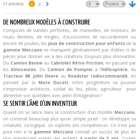
1
2
17 article(s)
DE NOMBREUX MODÈLES À CONSTRUIRE
Composés de bandes perforées, de manivelles, de moteurs, de
roues dentées, de tringles, d'accessoires de raccordement ou
encore de poulies, les
jeux de construction pour enfants
de la
gamme Meccano
ne manquent généralement pas d'idées ni de
pièces pour donner vie à des créations toujours plus innovantes.
Du
Camion Benne
au
Cabriolet Rétro Friction
, en passant par
les
Dinosaures.
Du
Camion de Pompier
à l'
Hélicoptère
, du
Tracteur 8R John Deere
au
Roadster radiocommandé
, en
passant par la
Moto Ducati
, notre progéniture va pouvoir
s'improviser architecte, soldat du feu, pilote, agriculteur pour
alimenter son quotidien avec plein d'imagination !
SE SENTIR L'ÂME D'UN INVENTEUR
Quand on se lance dans la construction d'un modèle
Meccano
,
on construit beaucoup plus qu'un simple jouet : on développe sa
créativité,
sa logique,
on exploite ses compétences. Ce n'est pas
pour rien si la
gamme Meccano
connait un succès de plus en
plus grandissant auprès des enfants
à partir de 5 ans
. Toutes