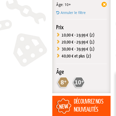
Âge:
10+
Annuler le filtre
Prix
10,00 €
-
19,99 €
(2)
20,00 €
-
29,99 €
(1)
30,00 €
-
39,99 €
(1)
40,00 €
et plus
(2)
Âge
8
+
10
+
DÉCOUVREZ NOS
NOUVEAUTÉS