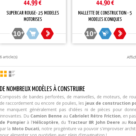
44,99 €
44,90 €
SUPERCAR ROUGE- 25 MODELES
MALLETTE DE CONSTRUCTION - 5
MOTORISES
MODELES ICONIQUES
10
+
10
+
6 article(s)
Affic
DE NOMBREUX MODÈLES À CONSTRUIRE
Composés de bandes perforées, de manivelles, de moteurs, de roues
de raccordement ou encore de poulies, les
jeux de construction p
ne manquent généralement pas d'idées ni de pièces pour donner
innovantes. Du
Camion Benne
au
Cabriolet Rétro Friction
, en pa
de Pompier
à l'
Hélicoptère
, du
Tracteur 8R John Deere
au
Ro
par la
Moto Ducati
, notre progéniture va pouvoir s'improviser archit
pour alimenter son quotidien avec plein d'imagination !