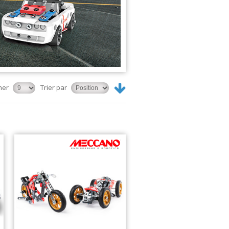
her
Trier par