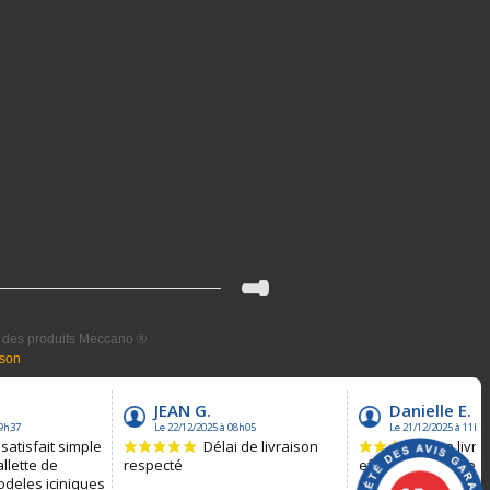
el des produits Meccano ®
ison