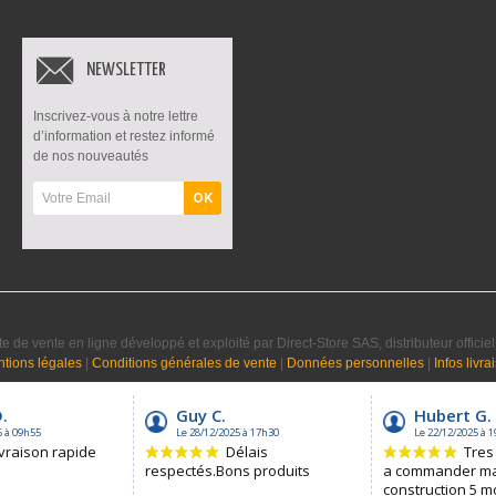
NEWSLETTER
Inscrivez-vous à notre lettre
d’information et restez informé
de nos nouveautés
OK
te de vente en ligne développé et exploité par Direct-Store SAS, distributeur offici
tions légales
|
Conditions générales de vente
|
Données personnelles
|
Infos livra