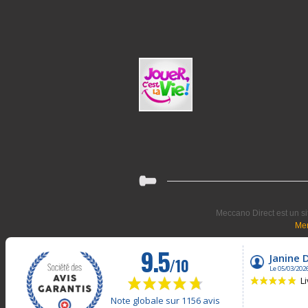
Meccano Direct est un si
Men