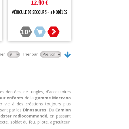
12,90 €
VÉHICULE DE SECOURS - 3 MODÈLES
10
+
her
Trier par
 dentées, de tringles, d'accessoires
our enfants
de la
gamme Meccano
 vie à des créations toujours plus
ssant par les
Dinosaures.
Du
Camion
adster radiocommandé
, en passant
ecte, soldat du feu, pilote, agriculteur