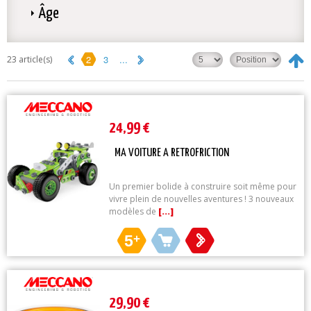
Âge
2
3
...
23 article(s)
24,99 €
MA VOITURE A RETROFRICTION
Un premier bolide à construire soit même pour
vivre plein de nouvelles aventures ! 3 nouveaux
modèles de
[...]
5
+
29,90 €