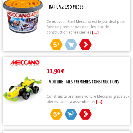
BARIL V2 150 PIECES
Ce nouveau Baril Meccano est le jeu idéal pour
faire un premier pas dans les jeux de
construction et réaliser les
[...]
5
+
11,90 €
VOITURE - MES PREMIERES CONSTRUCTIONS
Construis ta première voiture Meccano grâce aux
pièces faciles à assembler et
[...]
5
+