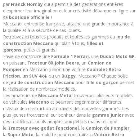
par
Franck Hornby
qui a permis à des générations entières
d'exprimer leur imagination et leur créativité débarque en ligne sur
sa
boutique officielle
!
Meccano, entreprise française, attache une grande importance à
la qualité et à la sécurité de ses jouets.
Retrouvez ici tous les produits et toutes les gammes du
jeu de
construction Meccano
qui plait à tous,
filles et
garçons,
petits et grands !
Envie de construire une
Formule 1 Ferrari,
une
Ducati Moto GP
,
un
puissant T
racteur 8R John Deere
, un
C
amion de
Pompier
en Meccano Junior,
une voiture
Cabriolet Rétro
Friction
,
un SUV 4x4
, ou un
Buggy
Meccano ? Chaque boîte
de
jeu de construction Meccano
pour
fille ou garçon
permet
la réalisation de nombreux modèles.
Les amateurs de
Meccano Metal
trouveront plusieurs modèles
de véhicules
Meccano
et pourront expérimenter différents
niveaux de construction au travers des nouvelles gammes. Les
plus jeunes trouveront leur bonheur dans la
gamme Junior
avec
des modéles et outils adaptés aux petites mains tels que
le
Tracteur avec godet fonctionel
, le
Camion de Pompier
,
la
Super Moto
, la malette pour construire la
Voiture Rétro