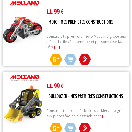
11,99 €
MOTO - MES PREMIERES CONSTRUCTIONS
Construis ta première moto Meccano grâce aux
pièces faciles à assembler et personnalise-la.
Dès
[...]
5
+
11,99 €
BULLDOZER - MES PREMIERES CONSTRUCTIONS
Construis ton premièr bulldozer Meccano grâce
aux pièces faciles à assembler et
[...]
5
+