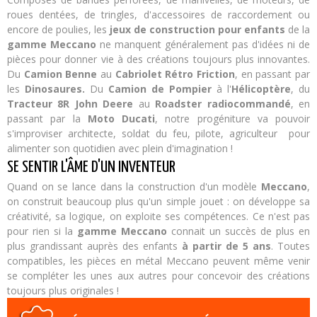
roues dentées, de tringles, d'accessoires de raccordement ou
encore de poulies, les
jeux de construction pour enfants
de la
gamme Meccano
ne manquent généralement pas d'idées ni de
pièces pour donner vie à des créations toujours plus innovantes.
Du
Camion Benne
au
Cabriolet Rétro Friction
, en passant par
les
Dinosaures.
Du
Camion de Pompier
à l'
Hélicoptère
, du
Tracteur 8R John Deere
au
Roadster radiocommandé
, en
passant par la
Moto Ducati
, notre progéniture va pouvoir
s'improviser architecte, soldat du feu, pilote, agriculteur pour
alimenter son quotidien avec plein d'imagination !
SE SENTIR L'ÂME D'UN INVENTEUR
Quand on se lance dans la construction d'un modèle
Meccano
,
on construit beaucoup plus qu'un simple jouet : on développe sa
créativité,
sa logique,
on exploite ses compétences. Ce n'est pas
pour rien si la
gamme Meccano
connait un succès de plus en
plus grandissant auprès des enfants
à partir de 5 ans
. Toutes
compatibles, les pièces en métal Meccano peuvent même venir
se compléter les unes aux autres pour concevoir des créations
toujours plus originales !