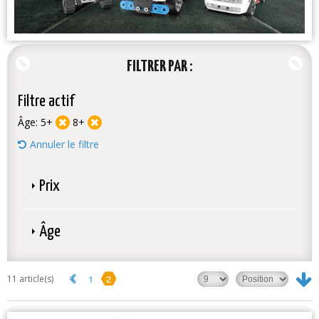
FILTRER PAR
Filtre actif
Âge:
5+
8+
Annuler le filtre
Prix
Âge
1
2
11 article(s)