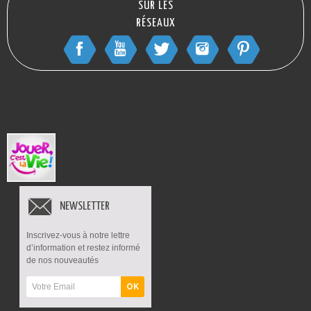
SUR LES
RÉSEAUX
NEWSLETTER
Inscrivez-vous à notre lettre
d’information et restez informé
de nos nouveautés
OK