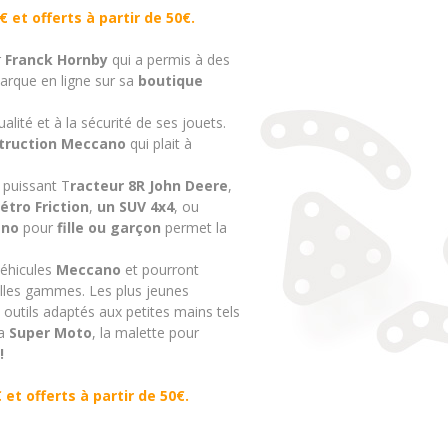
€ et offerts à partir de 50€.
r
Franck Hornby
qui a permis à des
barque en ligne sur sa
boutique
lité et à la sécurité de ses jouets.
struction Meccano
qui plait à
n
puissant T
racteur 8R John Deere
,
étro Friction
,
un SUV 4x4
, ou
ano
pour
fille ou garçon
permet la
véhicules
Meccano
et pourront
elles gammes. Les plus jeunes
outils adaptés aux petites mains tels
la
Super Moto
, la malette pour
!
 et offerts à partir de 50€.