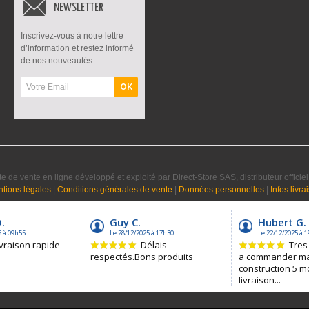
NEWSLETTER
Inscrivez-vous à notre lettre
d’information et restez informé
de nos nouveautés
OK
te de vente en ligne développé et exploité par Direct-Store SAS, distributeur offici
tions légales
|
Conditions générales de vente
|
Données personnelles
|
Infos livra