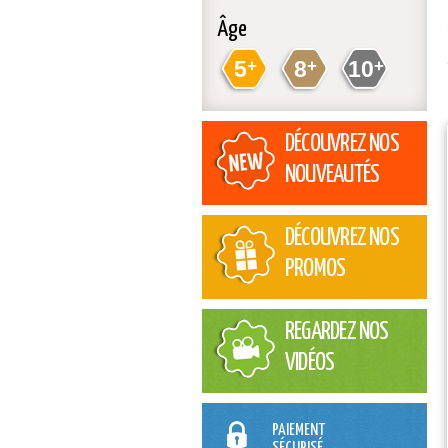
Âge
5
+
8
+
10
+
DÉCOUVREZ NOS
NOUVEAUTÉS
DÉCOUVREZ NOS
PROMOS
REGARDEZ NOS
VIDÉOS
PAIEMENT