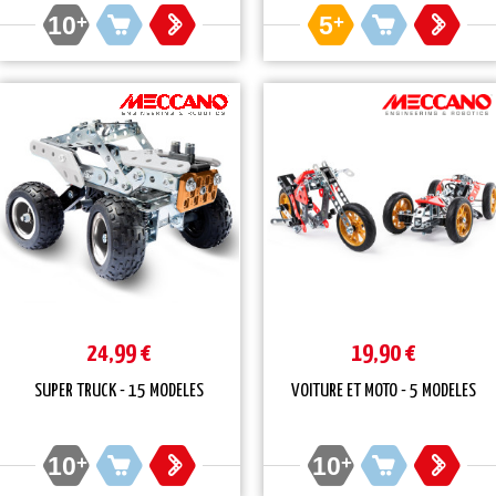
10
+
5
+
24,99 €
19,90 €
SUPER TRUCK - 15 MODELES
VOITURE ET MOTO - 5 MODELES
10
+
10
+