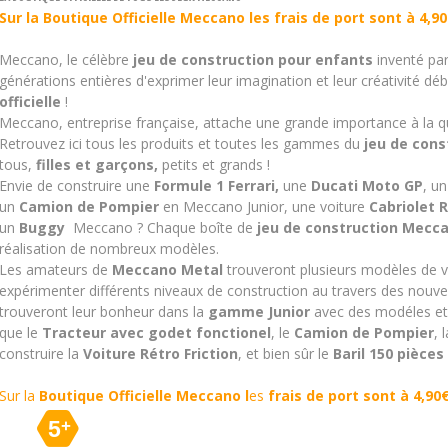
Sur la
Boutique Officielle Meccano l
es
frais de port sont à 4,90
Meccano, le célèbre
jeu de construction pour enfants
inventé pa
générations entières d'exprimer leur imagination et leur créativité dé
officielle
!
Meccano, entreprise française, attache une grande importance à la qua
Retrouvez ici tous les produits et toutes les gammes du
jeu de con
tous,
filles et garçons,
petits et grands !
Envie de construire une
Formule 1 Ferrari,
une
Ducati Moto GP
, u
un
C
amion de Pompier
en Meccano Junior,
une voiture
Cabriolet R
un
Buggy
Meccano ? Chaque boîte de
jeu de construction Mecc
réalisation de nombreux modèles.
Les amateurs de
Meccano Metal
trouveront plusieurs modèles de 
expérimenter différents niveaux de construction au travers des nouv
trouveront leur bonheur dans la
gamme Junior
avec des modéles et 
que le
Tracteur avec godet fonctionel
, le
Camion de Pompier
, 
construire la
Voiture Rétro Friction
, et bien sûr le
Baril 150 pièces 
Sur la
Boutique Officielle Meccano l
es
frais de port sont à 4,90€
5
+