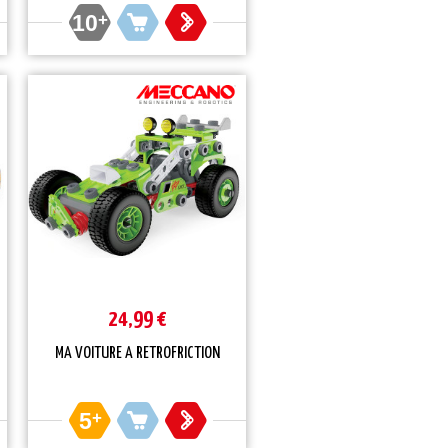
10
+
24,99 €
MA VOITURE A RETROFRICTION
5
+