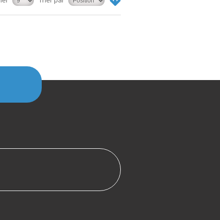
her
Trier par