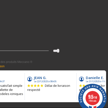
el des produits Meccano ®
ison
9.5
/10
1156 avis