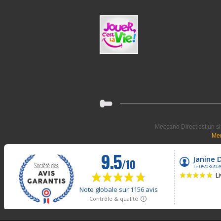
Meccano Direct est un si
Men