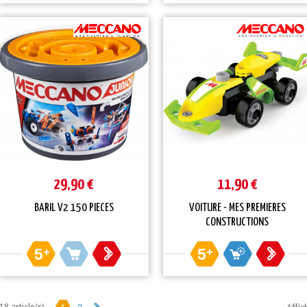
29,90 €
11,90 €
BARIL V2 150 PIECES
VOITURE - MES PREMIERES
CONSTRUCTIONS
5
+
5
+
1
2
18 article(s)